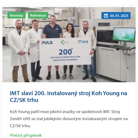
Novinky
Reference
03. 01. 2023
IMT slaví 200. instalovaný stroj Koh Young na
CZ/SK trhu
Koh Young patří mezi pilotní značky ve společnosti IMT. Stroj
Zenith UHS se stal jubilejním dvoustým instalovaným strojem na
CZ/SK trhu.
Přečíst příspěvek