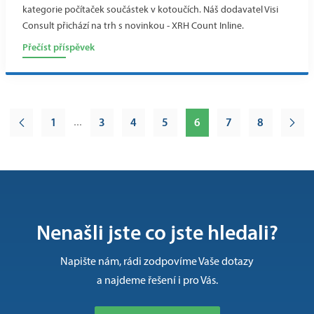
kategorie počítaček součástek v kotoučích. Náš dodavatel Visi
Consult přichází na trh s novinkou - XRH Count Inline.
Přečíst příspěvek
1
3
4
5
6
7
8
…
Nenašli jste co jste hledali?
Napište nám, rádi zodpovíme Vaše dotazy
a najdeme řešení i pro Vás.