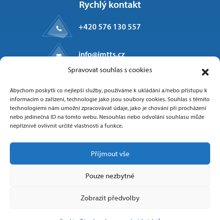
Rychlý kontakt
+420 576 130 557
info@imtts.cz
Spravovat souhlas s cookies
Kpt. Macha 1371
Abychom poskytli co nejlepší služby, používáme k ukládání a/nebo přístupu k
Valašské Meziříčí, 757 01
informacím o zařízení, technologie jako jsou soubory cookies. Souhlas s těmito
technologiemi nám umožní zpracovávat údaje, jako je chování při procházení
nebo jedinečná ID na tomto webu. Nesouhlas nebo odvolání souhlasu může
nepříznivě ovlivnit určité vlastnosti a funkce.
Sledujte nás
Přijmout vše
Pouze nezbytné
Zobrazit předvolby
Copyright 2025 IMT Technologies & Solutions