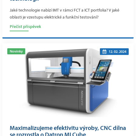
Jaké technologie nabízí IMT v rámci FCT a ICT portfolia? V jaké
oblasti je vzestupu elektrické a funkční testování?
Přečíst příspěvek
Novinky
12. 02. 2024
Maximalizujeme efektivitu výroby, CNC dílna
se rozrostla o Datron MLCube