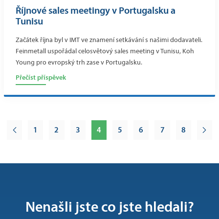
Říjnové sales meetingy v Portugalsku a
Tunisu
Začátek října byl v IMT ve znamení setkávání s našimi dodavateli.
Feinmetall uspořádal celosvětový sales meeting v Tunisu, Koh
Young pro evropský trh zase v Portugalsku.
Přečíst příspěvek
1
2
3
4
5
6
7
8
Nenašli jste co jste hledali?