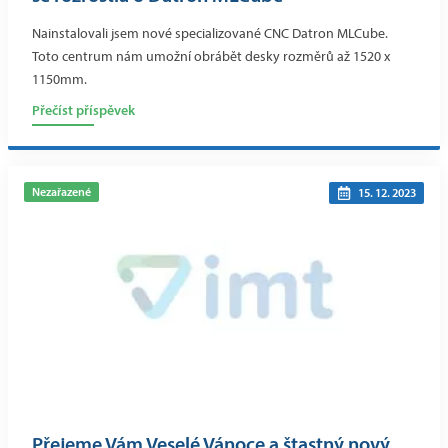
Nainstalovali jsem nové specializované CNC Datron MLCube.
Toto centrum nám umožní obrábět desky rozměrů až 1520 x
1150mm.
Přečíst příspěvek
Nezařazené
15. 12. 2023
Přejeme Vám Veselé Vánoce a štastný nový