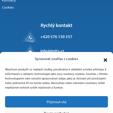
Kontakty
Cookies
Rychlý kontakt
+420 576 130 557
info@imtts.cz
Spravovat souhlas s cookies
Kpt. Macha 1371
Abychom poskytli co nejlepší služby, používáme k ukládání a/nebo přístupu k
Valašské Meziříčí, 757 01
informacím o zařízení, technologie jako jsou soubory cookies. Souhlas s těmito
technologiemi nám umožní zpracovávat údaje, jako je chování při procházení
nebo jedinečná ID na tomto webu. Nesouhlas nebo odvolání souhlasu může
nepříznivě ovlivnit určité vlastnosti a funkce.
Sledujte nás
Přijmout vše