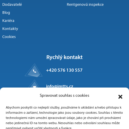
Dodavatelé
Rentgenová inspekce
Blog
Kariéra
Kontakty
Cookies
Rychlý kontakt
+420 576 130 557
info@imtts.cz
Spravovat souhlas s cookies
Kpt. Macha 1371
Abychom poskytli co nejlepší služby, používáme k ukládání a/nebo přístupu k
Valašské Meziříčí, 757 01
informacím o zařízení, technologie jako jsou soubory cookies. Souhlas s těmito
technologiemi nám umožní zpracovávat údaje, jako je chování při procházení
nebo jedinečná ID na tomto webu. Nesouhlas nebo odvolání souhlasu může
nepříznivě ovlivnit určité vlastnosti a funkce.