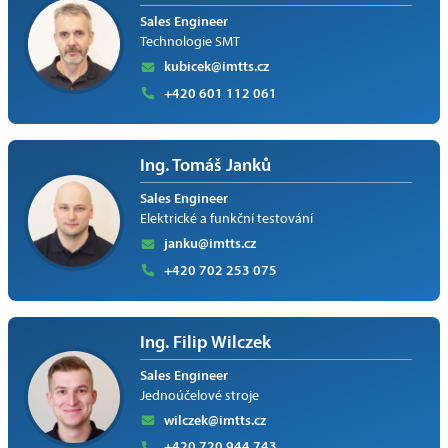
Sales Engineer
Technologie SMT
kubicek@imtts.cz
+420 601 112 061
Ing. Tomáš Janků
Sales Engineer
Elektrické a funkční testování
janku@imtts.cz
+420 702 253 075
Ing. Filip Wilczek
Sales Engineer
Jednoúčelové stroje
wilczek@imtts.cz
+420 720 944 743