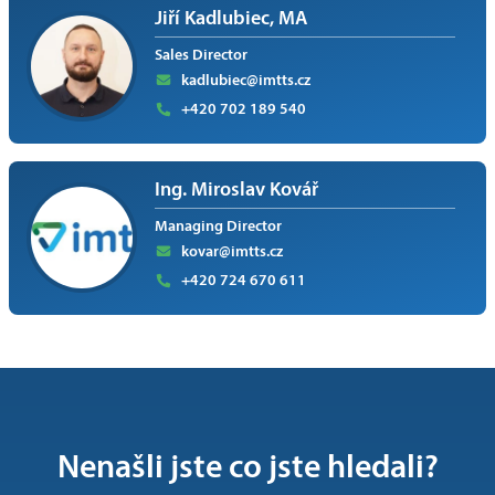
Jiří Kadlubiec, MA
Sales Director
kadlubiec@imtts.cz
+420 702 189 540
Ing. Miroslav Kovář
Managing Director
kovar@imtts.cz
+420 724 670 611
Nenašli jste co jste hledali?