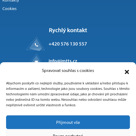
Kontakty
Cookies
Rychlý kontakt
+420 576 130 557
info@imtts.cz
Spravovat souhlas s cookies
Kpt. Macha 1371
Abychom poskytli co nejlepší služby, používáme k ukládání a/nebo přístupu k
Valašské Meziříčí, 757 01
informacím o zařízení, technologie jako jsou soubory cookies. Souhlas s těmito
technologiemi nám umožní zpracovávat údaje, jako je chování při procházení
nebo jedinečná ID na tomto webu. Nesouhlas nebo odvolání souhlasu může
nepříznivě ovlivnit určité vlastnosti a funkce.
Sledujte nás
Přijmout vše
Pouze nezbytné