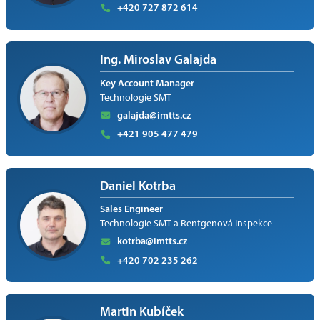
+420 727 872 614
Ing. Miroslav Galajda
Key Account Manager
Technologie SMT
galajda@imtts.cz
+421 905 477 479
Daniel Kotrba
Sales Engineer
Technologie SMT a Rentgenová inspekce
kotrba@imtts.cz
+420 702 235 262
Martin Kubíček