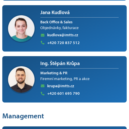
Jana Kudlová
Back Office & Sales
Objednávky, fakturace
kudlova@imtts.cz
+420 720 837 512
Ing. Štěpán Krůpa
Marketing & PR
Firemní marketing, PR a akce
krupa@imtts.cz
+420 601 695 790
Management