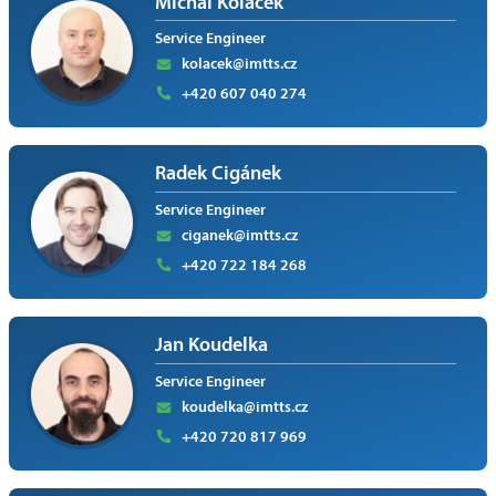
Michal Koláček
Service Engineer
kolacek@imtts.cz
+420 607 040 274
Radek Cigánek
Service Engineer
ciganek@imtts.cz
+420 722 184 268
Jan Koudelka
Service Engineer
koudelka@imtts.cz
+420 720 817 969