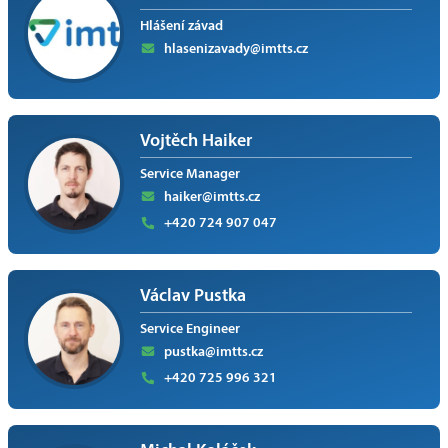
Hlášení závad
hlasenizavady@imtts.cz
Vojtěch Haiker
Service Manager
haiker@imtts.cz
+420 724 907 047
Václav Pustka
Service Engineer
pustka@imtts.cz
+420 725 996 321