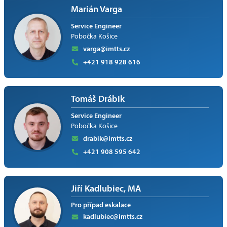
Marián Varga
Service Engineer
Pobočka Košice
varga@imtts.cz
+421 918 928 616
Tomáš Drábik
Service Engineer
Pobočka Košice
drabik@imtts.cz
+421 908 595 642
Jiří Kadlubiec, MA
Pro případ eskalace
kadlubiec@imtts.cz