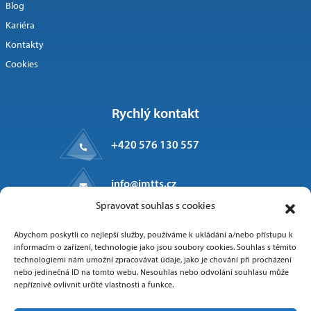
Blog
Kariéra
Kontakty
Cookies
Rychlý kontakt
+420 576 130 557
info@imtts.cz
Spravovat souhlas s cookies
Kpt. Macha 1371
Abychom poskytli co nejlepší služby, používáme k ukládání a/nebo přístupu k
Valašské Meziříčí, 757 01
informacím o zařízení, technologie jako jsou soubory cookies. Souhlas s těmito
technologiemi nám umožní zpracovávat údaje, jako je chování při procházení
nebo jedinečná ID na tomto webu. Nesouhlas nebo odvolání souhlasu může
nepříznivě ovlivnit určité vlastnosti a funkce.
Sledujte nás