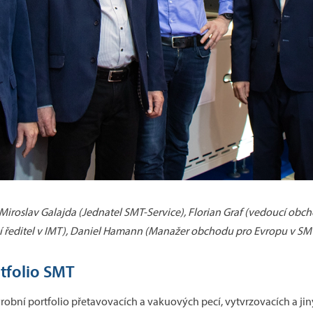
, Miroslav Galajda (Jednatel SMT-Service), Florian Graf (vedoucí o
ní ředitel v IMT), Daniel Hamann (Manažer obchodu pro Evropu v SM
tfolio SMT
ýrobní portfolio přetavovacích a vakuových pecí, vytvrzovacích a jin