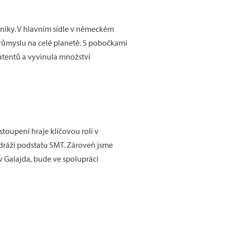
oniky. V hlavním sídle v německém
 průmyslu na celé planetě. S pobočkami
patentů a vyvinula množství
stoupení hraje klíčovou roli v
odráží podstatu SMT. Zároveň jsme
v Galajda, bude ve spolupráci