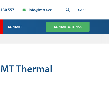
 130 557
info@imtts.cz
CZ
KONTAKT
KONTAKTUJTE NÁS
OBCHOD
SERVIS TECHNOLOGIE SMT
SERVIS PRŮMYSLOVÁ AUTOMATIZACE
SMT Thermal
VÝROBA