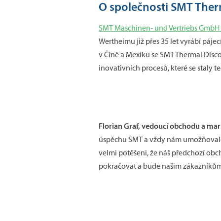
O společnosti SMT Ther
SMT Maschinen- und Vertriebs GmbH 
Wertheimu již přes 35 let vyrábí páje
v Číně a Mexiku se SMT Thermal Disco
inovativních procesů, které se staly
Florian Graf, vedoucí obchodu a mar
úspěchu SMT a vždy nám umožňovalo zů
velmi potěšeni, že náš předchozí obc
pokračovat a bude našim zákazníkům k