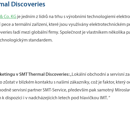
mal Discoveries
& Co. KG
je jedním z lídrů na trhu s výrobními technologiemi elektr
cí pece a termální zařízení, které jsou využívány elektrotechnickém
veries řadí mezi globální firmy. Společnost je vlastníkem několika 
 technologickým standardem.
ketingu v SMT Thermal Discoveries:
„Lokální obchodní a servisní za
stat v blízkém kontaktu s našimi zákazníky, což je faktor, který 
hodně servisní partner SMT-Service, především pak samotný Mirosla
 dispozici i v nadcházejících letech pod hlavičkou IMT. ”