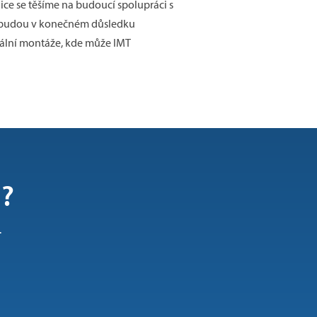
lice se těšíme na budoucí spolupráci s
ré budou v konečném důsledku
inální montáže, kde může IMT
i?
.