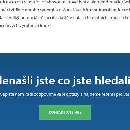
rdí na to mít v portfolio takovouto inovativní a high-end značku. Ve
lupráci vidíme mnoho synergií s naším stávajícím sortimentem, kte
také velký potenciál růstu obzvláště v oblasti termálních procesů f
čelových výrobních linek.”
enašli jste co jste hledal
Napište nám, rádi zodpovíme Vaše dotazy a najdeme řešení i pro Vás
KONTAKTUJTE NÁS