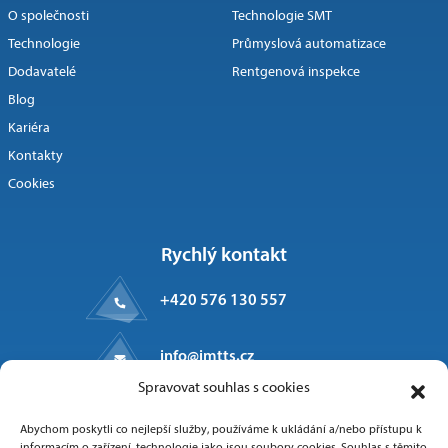
O společnosti
Technologie SMT
Technologie
Průmyslová automatizace
Dodavatelé
Rentgenová inspekce
Blog
Kariéra
Kontakty
Cookies
Rychlý kontakt
+420 576 130 557
info@imtts.cz
Spravovat souhlas s cookies
Kpt. Macha 1371
Abychom poskytli co nejlepší služby, používáme k ukládání a/nebo přístupu k
Valašské Meziříčí, 757 01
informacím o zařízení, technologie jako jsou soubory cookies. Souhlas s těmito