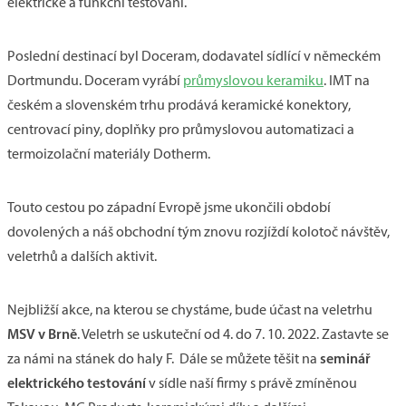
elektrické a funkční testování.
Poslední destinací byl Doceram, dodavatel sídlící v německém
Dortmundu. Doceram vyrábí
průmyslovou keramiku
. IMT na
českém a slovenském trhu prodává keramické konektory,
centrovací piny, doplňky pro průmyslovou automatizaci a
termoizolační materiály Dotherm.
Touto cestou po západní Evropě jsme ukončili období
dovolených a náš obchodní tým znovu rozjíždí kolotoč návštěv,
veletrhů a dalších aktivit.
Nejbližší akce, na kterou se chystáme, bude účast na veletrhu
MSV v Brně
. Veletrh se uskuteční od 4. do 7. 10. 2022. Zastavte se
seminář
za námi na stánek do haly F. Dále se můžete těšit na
elektrického testování
v sídle naší firmy s právě zmíněnou