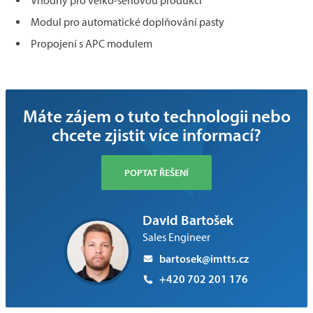
Vhodný pro velko-sériovou produkci
Modul pro automatické doplňování pasty
Propojení s APC modulem
Máte zájem o tuto technologii nebo
chcete zjistit více informací?
POPTAT ŘEŠENÍ
David Bartošek
Sales Engineer
bartosek@imtts.cz
+420 702 201 176