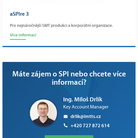
aSPIre 3
Pro nejnáročnější SMT produkci a korporátní organizace.
Více informací
Máte zájem o SPI nebo chcete více
informací?
Ing. Miloš Drlík
Key Account Manager
drlik@imtts.cz
+420 727 872 614