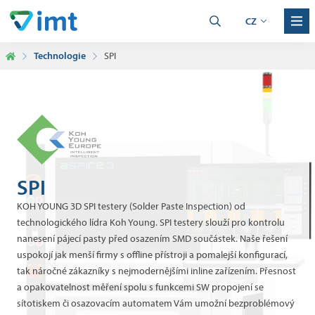
CZ
Technologie
SPI
SPI
KOH YOUNG 3D SPI testery (Solder Paste Inspection) od
technologického lídra Koh Young. SPI testery slouží pro kontrolu
nanesení pájecí pasty před osazením SMD součástek. Naše řešení
uspokojí jak menší firmy s offline přístroji a pomalejší konfigurací,
tak náročné zákazníky s nejmodernějšími inline zařízením. Přesnost
a opakovatelnost měření spolu s funkcemi SW propojení se
sítotiskem či osazovacím automatem Vám umožní bezproblémový