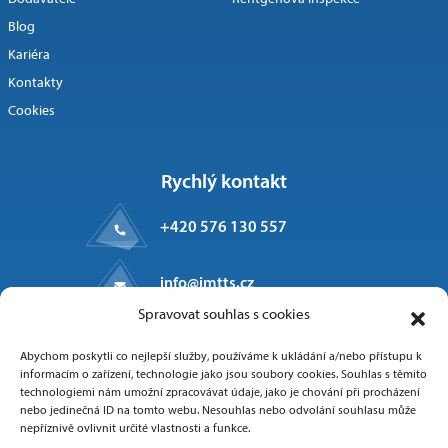
Blog
Kariéra
Kontakty
Cookies
Rychlý kontakt
+420 576 130 557
info@imtts.cz
Spravovat souhlas s cookies
Kpt. Macha 1371
Abychom poskytli co nejlepší služby, používáme k ukládání a/nebo přístupu k
Valašské Meziříčí, 757 01
informacím o zařízení, technologie jako jsou soubory cookies. Souhlas s těmito
technologiemi nám umožní zpracovávat údaje, jako je chování při procházení
nebo jedinečná ID na tomto webu. Nesouhlas nebo odvolání souhlasu může
nepříznivě ovlivnit určité vlastnosti a funkce.