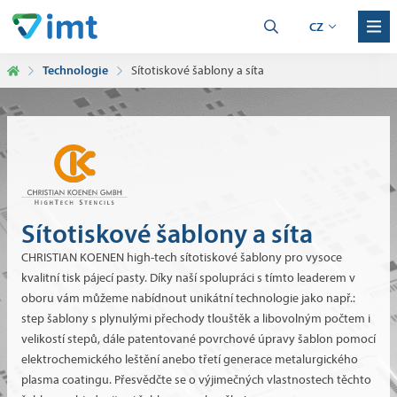
CZ
Technologie
Sítotiskové šablony a síta
Sítotiskové šablony a síta
CHRISTIAN KOENEN high-tech sítotiskové šablony pro vysoce
kvalitní tisk pájecí pasty. Díky naší spolupráci s tímto leaderem v
oboru vám můžeme nabídnout unikátní technologie jako např.:
step šablony s plynulými přechody tlouštěk a libovolným počtem i
velikostí stepů, dále patentované povrchové úpravy šablon pomocí
elektrochemického leštění anebo třetí generace metalurgického
plasma coatingu. Přesvědčte se o výjimečných vlastnostech těchto