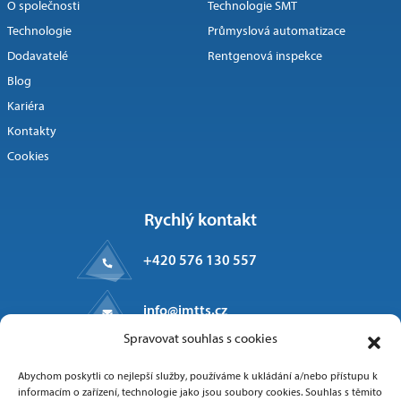
O společnosti
Technologie SMT
Technologie
Průmyslová automatizace
Dodavatelé
Rentgenová inspekce
Blog
Kariéra
Kontakty
Cookies
Rychlý kontakt
+420 576 130 557
info@imtts.cz
Spravovat souhlas s cookies
Kpt. Macha 1371
Abychom poskytli co nejlepší služby, používáme k ukládání a/nebo přístupu k
Valašské Meziříčí, 757 01
informacím o zařízení, technologie jako jsou soubory cookies. Souhlas s těmito