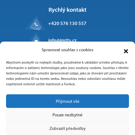
Rychlý kontakt
+420 576 130 557
info@imtts.cz
Spravovat souhlas s cookies
Kpt. Macha 1371
Abychom poskytli co nejlepší služby, používáme k ukládání a/nebo přístupu k
Valašské Meziříčí, 757 01
informacím o zařízení, technologie jako jsou soubory cookies. Souhlas s těmito
technologiemi nám umožní zpracovávat údaje, jako je chování při procházení
nebo jedinečná ID na tomto webu. Nesouhlas nebo odvolání souhlasu může
nepříznivě ovlivnit určité vlastnosti a funkce.
Sledujte nás
Přijmout vše
Pouze nezbytné
Zobrazit předvolby