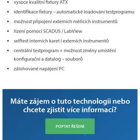
vysoce kvalitní fixtury ATX
identifikace fixtury – automatické loadování testprogramu
možnost připojení externích měřicích instrumentů
řízení pomocí SCADUS / LabView
selftest interních karet i externích instrumentů
centrální testprogram + možnost změny umístění
konfigurační a datalog – souborů
zálohované napájení PC
Máte zájem o tuto technologii nebo
chcete zjistit více informací?
POPTAT ŘEŠENÍ