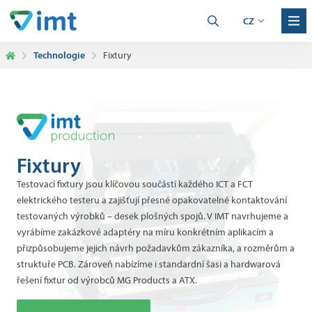
CZ
Technologie
Fixtury
Fixtury
Testovací fixtury jsou klíčovou součástí každého ICT a FCT
elektrického testeru a zajišťují přesné opakovatelné kontaktování
testovaných výrobků – desek plošných spojů. V IMT navrhujeme a
vyrábíme zakázkové adaptéry na míru konkrétním aplikacím a
přizpůsobujeme jejich návrh požadavkům zákazníka, a rozměrům a
struktuře PCB. Zároveň nabízíme i standardní šasi a hardwarová
řešení fixtur od výrobců MG Products a ATX.