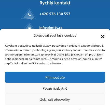
Rychlý kontakt
+420 576 130 557
info@imtts.cz
Spravovat souhlas s cookies
Kpt. Macha 1371
Abychom poskytli co nejlepší služby, používáme k ukládání a/nebo přístupu k
Valašské Meziříčí, 757 01
informacím o zařízení, technologie jako jsou soubory cookies. Souhlas s těmito
technologiemi nám umožní zpracovávat údaje, jako je chování při procházení
nebo jedinečná ID na tomto webu. Nesouhlas nebo odvolání souhlasu může
nepříznivě ovlivnit určité vlastnosti a funkce.
Sledujte nás
Přijmout vše
Pouze nezbytné
Zobrazit předvolby
Copyright 2025 IMT Technologies & Solutions