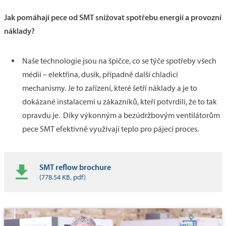
Jak pomáhají pece od SMT snižovat spotřebu energií a provozní
náklady?
Naše technologie jsou na špičce, co se týče spotřeby všech
médií – elektřina, dusík, případně další chladicí
mechanismy. Je to zařízení, které šetří náklady a je to
dokázané instalacemi u zákazníků, kteří potvrdili, že to tak
opravdu je. Díky výkonným a bezúdržbovým ventilátorům
pece SMT efektivně využívají teplo pro pájecí proces.
SMT reflow brochure
(778.54 KB, pdf)