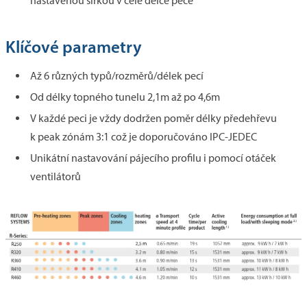
nastavenou šířkou v celé délce pece
Klíčové parametry
Až 6 různých typů/rozměrů/délek pecí
Od délky topného tunelu 2,1m až po 4,6m
V každé peci je vždy dodržen poměr délky předehřevu
k peak zónám 3:1 což je doporučováno IPC-JEDEC
Unikátní nastavování pájecího profilu i pomocí otáček
ventilátorů