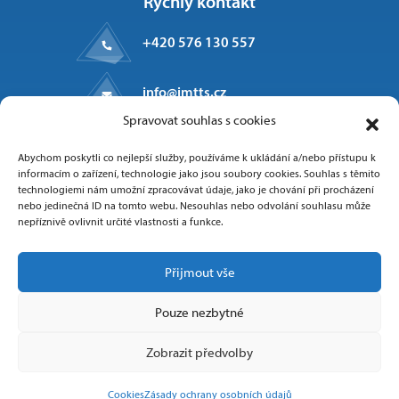
Rychlý kontakt
+420 576 130 557
info@imtts.cz
Spravovat souhlas s cookies
Kpt. Macha 1371
Abychom poskytli co nejlepší služby, používáme k ukládání a/nebo přístupu k
Valašské Meziříčí, 757 01
informacím o zařízení, technologie jako jsou soubory cookies. Souhlas s těmito
technologiemi nám umožní zpracovávat údaje, jako je chování při procházení
nebo jedinečná ID na tomto webu. Nesouhlas nebo odvolání souhlasu může
nepříznivě ovlivnit určité vlastnosti a funkce.
Sledujte nás
Přijmout vše
Pouze nezbytné
Zobrazit předvolby
Copyright 2025 IMT Technologies & Solutions
Cookies
Zásady ochrany osobních údajů