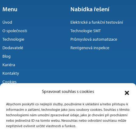
Menu
Nabídka řešení
Úvod
Elektrické a funkční testování
O společnosti
Technologie SMT
Technologie
Průmyslová automatizace
Dodavatelé
Rentgenová inspekce
Blog
Kariéra
Kontakty
Cookies
Spravovat souhlas s cookies
Rychlý kontakt
Abychom poskytli co nejlepší služby, používáme k ukládání a/nebo přístupu k
informacím o zařízení, technologie jako jsou soubory cookies. Souhlas s těmito
technologiemi nám umožní zpracovávat údaje, jako je chování při procházení
+420 576 130 557
nebo jedinečná ID na tomto webu. Nesouhlas nebo odvolání souhlasu může
nepříznivě ovlivnit určité vlastnosti a funkce.
info@imtts.cz