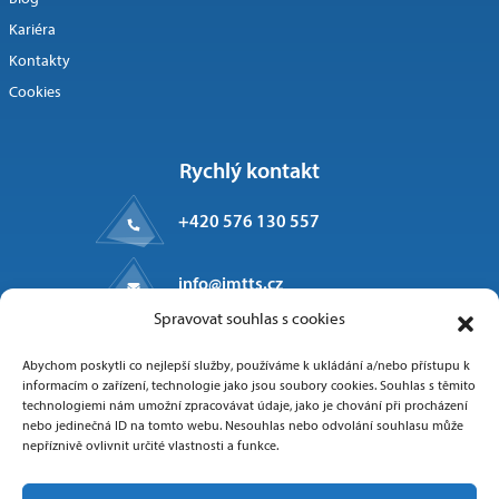
Kariéra
Kontakty
Cookies
Rychlý kontakt
+420 576 130 557
info@imtts.cz
Spravovat souhlas s cookies
Kpt. Macha 1371
Abychom poskytli co nejlepší služby, používáme k ukládání a/nebo přístupu k
Valašské Meziříčí, 757 01
informacím o zařízení, technologie jako jsou soubory cookies. Souhlas s těmito
technologiemi nám umožní zpracovávat údaje, jako je chování při procházení
nebo jedinečná ID na tomto webu. Nesouhlas nebo odvolání souhlasu může
nepříznivě ovlivnit určité vlastnosti a funkce.
Sledujte nás