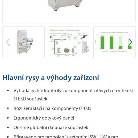
Hlavní rysy a výhody zařízení
Výhoda rychlé kontroly i u komponent citlivých na vlhkost
či ESD součástek
Rozlišení stačí i na komponenty 01005
Ergonomický dotykový panel
On-line globální databáze součástek
Připraveno pro propojení s externími SW i HW a pro