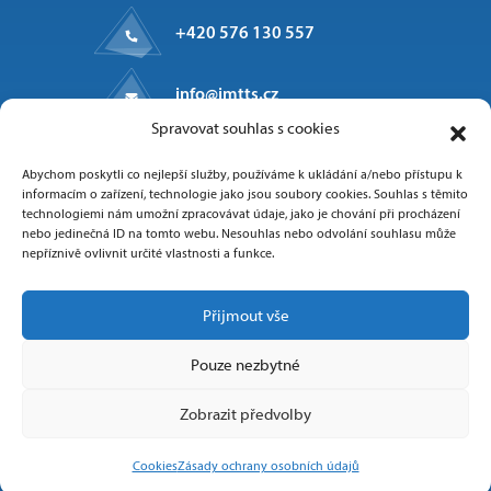
+420 576 130 557
info@imtts.cz
Spravovat souhlas s cookies
Kpt. Macha 1371
Abychom poskytli co nejlepší služby, používáme k ukládání a/nebo přístupu k
Valašské Meziříčí, 757 01
informacím o zařízení, technologie jako jsou soubory cookies. Souhlas s těmito
technologiemi nám umožní zpracovávat údaje, jako je chování při procházení
nebo jedinečná ID na tomto webu. Nesouhlas nebo odvolání souhlasu může
nepříznivě ovlivnit určité vlastnosti a funkce.
Sledujte nás
Přijmout vše
Pouze nezbytné
Zobrazit předvolby
Copyright 2025 IMT Technologies & Solutions
Cookies
Zásady ochrany osobních údajů