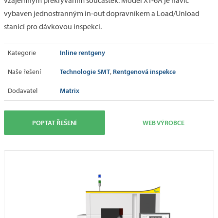
vzájemným překrýváním součástek. Model XT-6A je navíc
vybaven jednostranným in-out dopravníkem a Load/Unload
stanicí pro dávkovou inspekci.
Inline rentgeny
Kategorie
Technologie SMT
Rentgenová inspekce
Naše řešení
,
Matrix
Dodavatel
POPTAT ŘEŠENÍ
WEB VÝROBCE