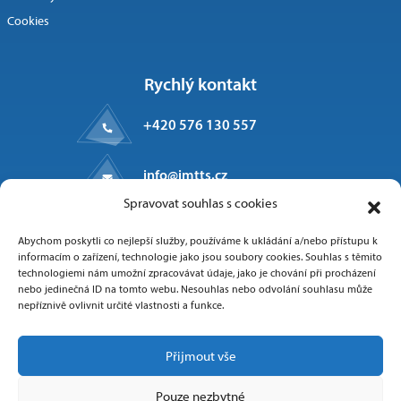
Cookies
Rychlý kontakt
+420 576 130 557
info@imtts.cz
Spravovat souhlas s cookies
Kpt. Macha 1371
Abychom poskytli co nejlepší služby, používáme k ukládání a/nebo přístupu k
Valašské Meziříčí, 757 01
informacím o zařízení, technologie jako jsou soubory cookies. Souhlas s těmito
technologiemi nám umožní zpracovávat údaje, jako je chování při procházení
nebo jedinečná ID na tomto webu. Nesouhlas nebo odvolání souhlasu může
nepříznivě ovlivnit určité vlastnosti a funkce.
Sledujte nás
Přijmout vše
Pouze nezbytné