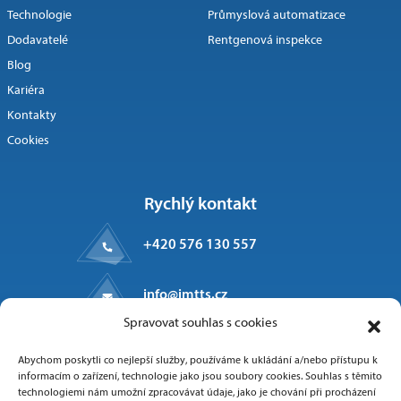
Technologie
Průmyslová automatizace
Dodavatelé
Rentgenová inspekce
Blog
Kariéra
Kontakty
Cookies
Rychlý kontakt
+420 576 130 557
info@imtts.cz
Spravovat souhlas s cookies
Kpt. Macha 1371
Abychom poskytli co nejlepší služby, používáme k ukládání a/nebo přístupu k
Valašské Meziříčí, 757 01
informacím o zařízení, technologie jako jsou soubory cookies. Souhlas s těmito
technologiemi nám umožní zpracovávat údaje, jako je chování při procházení