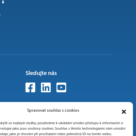
.
Sledujte nás
Spravovat souhlas s cookies
ytli co nejlepší služby, používáme k ukládání a/nebo přístupu k informacím o
chnologie jako jsou soubory cookies. Souhlas s těmito technologiemi nám umožní
údaje, jako je chování při procházení nebo jedinečná ID na tomto webu.