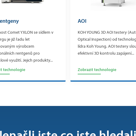
rentgeny
AOI
nost Comet YXLON se sídlem v
KOH YOUNG 3D AOI testery (Au
u je již řadu let
Optical Inspection) od technolo
tovaným výrobcem
lídra Koh Young. AOI testery slo
onálních rentgenů pro
efektivní 3D kontrolu zapájení...
ové využití. Jejich produkty...
it technologie
Zobrazit technologie
enašli jste co jste hledal