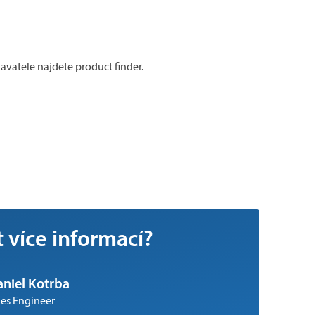
avatele najdete product finder.
t více informací?
niel Kotrba
les Engineer