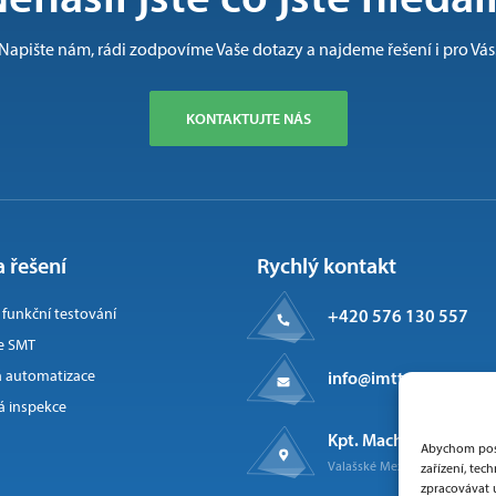
Napište nám, rádi zodpovíme Vaše dotazy a najdeme řešení i pro Vás
KONTAKTUJTE NÁS
 řešení
Rychlý kontakt
a funkční testování
+420 576 130 557
e SMT
 automatizace
info@imtts.cz
 inspekce
Kpt. Macha 1371
Abychom posk
Valašské Meziříčí, 757 01
zařízení, te
zpracovávat 