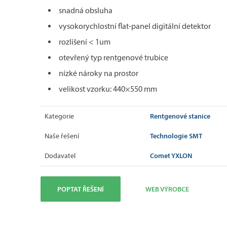
snadná obsluha
vysokorychlostní flat-panel digitální detektor
rozlišení < 1um
otevřený typ rentgenové trubice
nízké nároky na prostor
velikost vzorku: 440×550 mm
Rentgenové stanice
Kategorie
Technologie SMT
Naše řešení
Comet YXLON
Dodavatel
POPTAT ŘEŠENÍ
WEB VÝROBCE