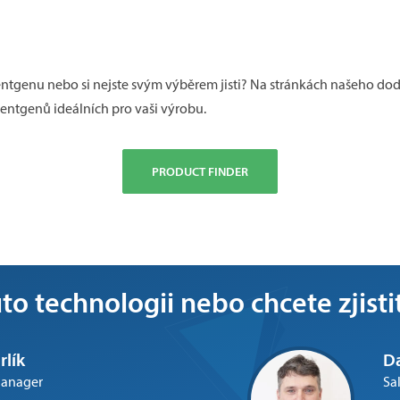
rentgenu nebo si nejste svým výběrem jisti? Na stránkách našeho dod
entgenů ideálních pro vaši výrobu.
PRODUCT FINDER
o technologii nebo chcete zjisti
rlík
Da
Manager
Sa