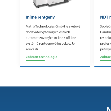
Inline rentgeny
NDT 
Matrix Technologies GmbH je světový
Společ
dodavatel vysokorychlostních
Hamburg
automatizovaných in-line / off-line
respek
systémů rentgenové inspekce. Je
profesi
součástí...
průmysl
Zobrazit technologie
Zobraz
N