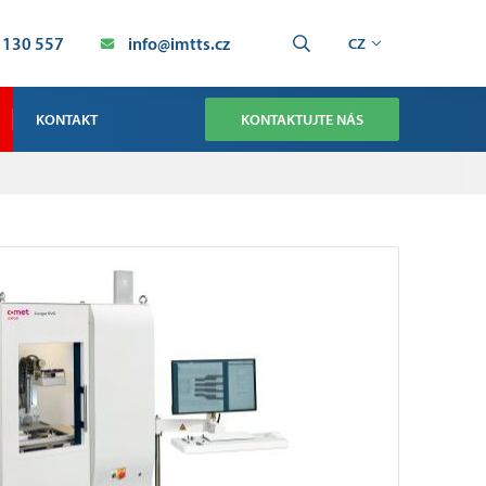
 130 557
info@imtts.cz
CZ
KONTAKT
KONTAKTUJTE NÁS
OBCHOD
SERVIS TECHNOLOGIE SMT
SERVIS PRŮMYSLOVÁ AUTOMATIZACE
VÝROBA