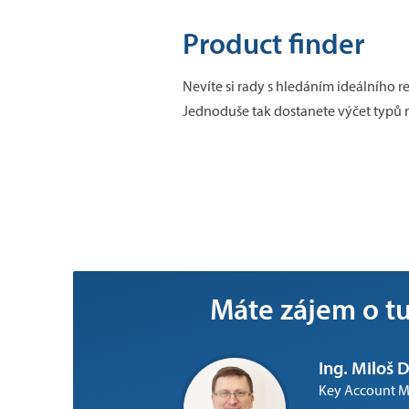
Product finder
Nevíte si rady s hledáním ideálního 
Jednoduše tak dostanete výčet typů r
Máte zájem o tut
Ing. Miloš D
Key Account 