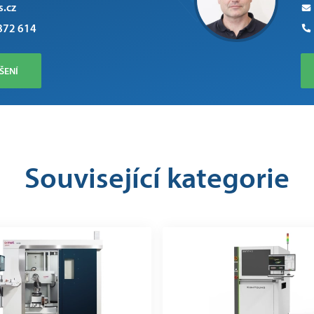
s.cz
872 614
ŠENÍ
Související kategorie