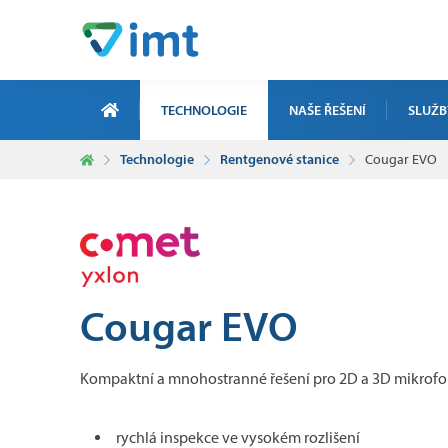
TECHNOLOGIE
NAŠE ŘEŠENÍ
SLUŽB
Technologie
Rentgenové stanice
Cougar EVO
ZAKÁZKO
ELEKTRO
ICT ZAK
SERVIS,
Cougar EVO
ZAKÁZKO
Kompaktní a mnohostranné řešení pro 2D a 3D mikrofok
rychlá inspekce ve vysokém rozlišení