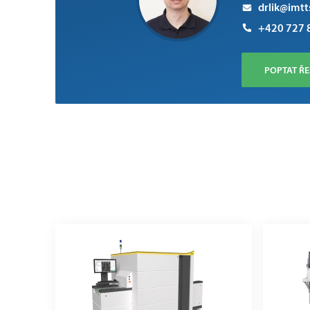
drlik@imtt
+420 727 
POPTAT ŘE