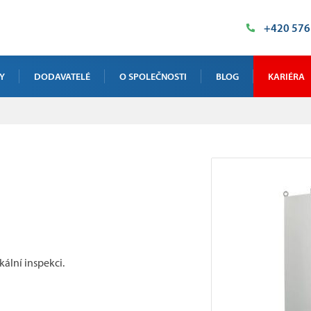
+420 576
Y
DODAVATELÉ
O SPOLEČNOSTI
BLOG
KARIÉRA
VÁ RTG INSPEKCE
NAŠE PROSTORY
NIKY
HISTORIE
ÁZKOVÉ TESTOVÁNÍ
POLITIKA KVALITY
 KALIBRACE A ŠKOLENÍ
CERTIFIKÁTY
VÁ INSPEKCE VELKÝCH DÍLŮ
PODPORUJEME
ální inspekci.
DOTACE