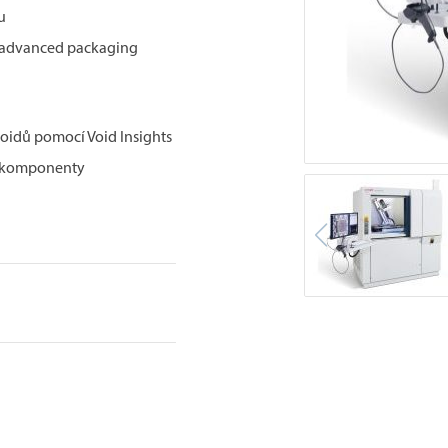
u
u advanced packaging
oidů pomocí Void Insights
vé komponenty