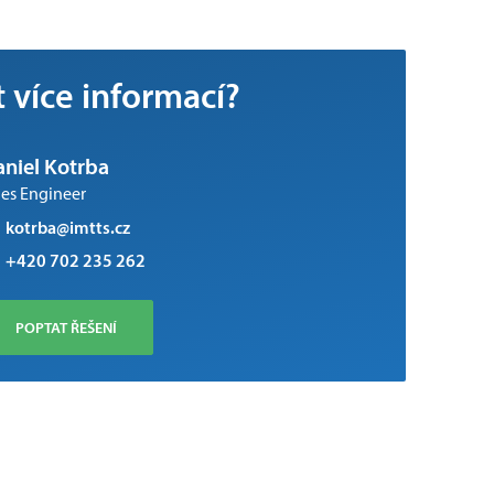
t více informací?
niel Kotrba
les Engineer
kotrba@imtts.cz
+420 702 235 262
POPTAT ŘEŠENÍ