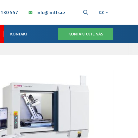
 130 557
info@imtts.cz
CZ
KONTAKT
KONTAKTUJTE NÁS
OBCHOD
SERVIS TECHNOLOGIE SMT
SERVIS PRŮMYSLOVÁ AUTOMATIZACE
VÝROBA