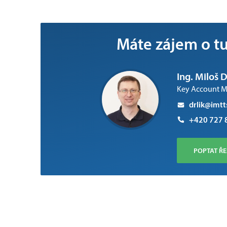
Máte zájem o tut
Ing. Miloš D
Key Account 
drlik@imtt
+420 727 
POPTAT ŘE