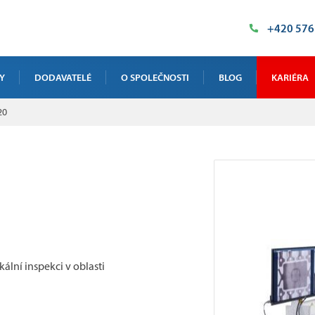
+420 576
Y
DODAVATELÉ
O SPOLEČNOSTI
BLOG
KARIÉRA
20
VÁ RTG INSPEKCE
NAŠE PROSTORY
NIKY
HISTORIE
ÁZKOVÉ TESTOVÁNÍ
POLITIKA KVALITY
 KALIBRACE A ŠKOLENÍ
CERTIFIKÁTY
VÁ INSPEKCE VELKÝCH DÍLŮ
PODPORUJEME
lní inspekci v oblasti
DOTACE