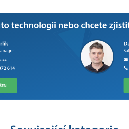
o technologii nebo chcete zjisti
rlík
Da
Manager
Sa
s.cz
872 614
ŠENÍ