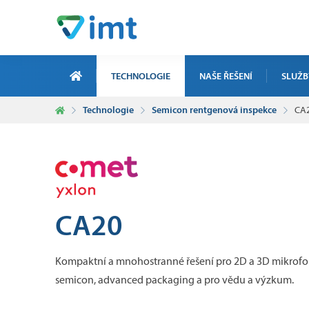
TECHNOLOGIE
NAŠE ŘEŠENÍ
SLUŽB
Technologie
Semicon rentgenová inspekce
CA
ZAKÁZKO
ELEKTRO
ICT ZAK
SERVIS,
CA20
ZAKÁZKO
Kompaktní a mnohostranné řešení pro 2D a 3D mikrofoká
semicon, advanced packaging a pro vědu a výzkum.