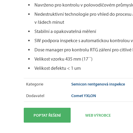
Navrženo pro kontrolu v polovodičovém průmysl
Nedestruktivní technologie pro vhled do proces
v řádech minut
Stabilní a opakovatelná měření
SW podpora inspekce s automatickou kontrolou v
Dose manager pro kontrolu RTG záření pro citli
Velikost vzorku 435 mm (17´´)
Velikost defektu < 1 um
Semicon rentgenová inspekce
Kategorie
Comet YXLON
Dodavatel
POPTAT ŘEŠENÍ
WEB VÝROBCE