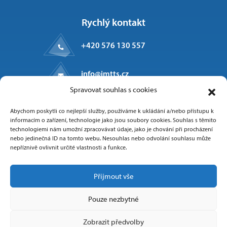
Rychlý kontakt
+420 576 130 557
info@imtts.cz
Spravovat souhlas s cookies
Kpt. Macha 1371
Abychom poskytli co nejlepší služby, používáme k ukládání a/nebo přístupu k
Valašské Meziříčí, 757 01
informacím o zařízení, technologie jako jsou soubory cookies. Souhlas s těmito
technologiemi nám umožní zpracovávat údaje, jako je chování při procházení
nebo jedinečná ID na tomto webu. Nesouhlas nebo odvolání souhlasu může
nepříznivě ovlivnit určité vlastnosti a funkce.
Sledujte nás
Přijmout vše
Pouze nezbytné
Zobrazit předvolby