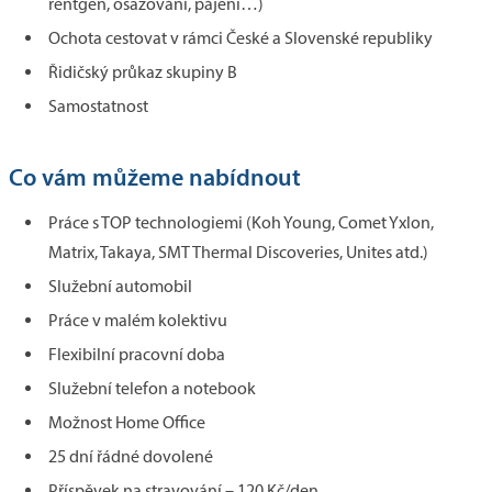
rentgen, osazování, pájení…)
Ochota cestovat v rámci České a Slovenské republiky
Řidičský průkaz skupiny B
Samostatnost
Co vám můžeme nabídnout
Práce s TOP technologiemi (Koh Young, Comet Yxlon,
Matrix, Takaya, SMT Thermal Discoveries, Unites atd.)
Služební automobil
Práce v malém kolektivu
Flexibilní pracovní doba
Služební telefon a notebook
Možnost Home Office
25 dní řádné dovolené
Příspěvek na stravování – 120 Kč/den