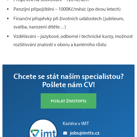
Penzijní připojištění – 1000Kč/měsíc (po dvou letech)
Finanční příspěvky při životních událostech (jubileum,
svatba, narození dítěte…)
Vzdělávání – jazykové, odborné i technické kurzy, možnost
rozšiřování znalostí v oboru a kariérního růstu
Chcete se stát naším specialistou?
Pošlete nám CV!
POSLAT ŽIVOTOPIS
Kariéra v IMT
jobs@imtts.cz