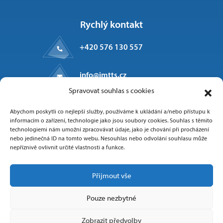
Rychlý kontakt
+420 576 130 557
info@imtts.cz
Spravovat souhlas s cookies
Kpt. Macha 1371
Abychom poskytli co nejlepší služby, používáme k ukládání a/nebo přístupu k
Valašské Meziříčí, 757 01
informacím o zařízení, technologie jako jsou soubory cookies. Souhlas s těmito
technologiemi nám umožní zpracovávat údaje, jako je chování při procházení
nebo jedinečná ID na tomto webu. Nesouhlas nebo odvolání souhlasu může
nepříznivě ovlivnit určité vlastnosti a funkce.
Sledujte nás
Přijmout vše
Pouze nezbytné
Zobrazit předvolby