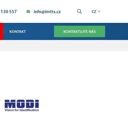
 130 557
info@imtts.cz
CZ
KONTAKT
KONTAKTUJTE NÁS
OBCHOD
SERVIS TECHNOLOGIE SMT
SERVIS PRŮMYSLOVÁ AUTOMATIZACE
VÝROBA