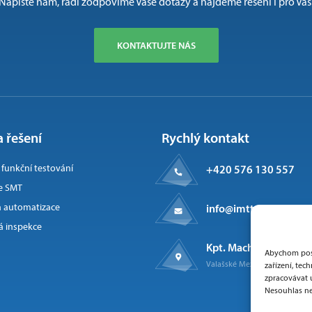
Napište nám, rádi zodpovíme Vaše dotazy a najdeme řešení i pro Vás
KONTAKTUJTE NÁS
 řešení
Rychlý kontakt
a funkční testování
+420 576 130 557
e SMT
 automatizace
info@imtts.cz
 inspekce
Kpt. Macha 1371
Abychom posk
Valašské Meziříčí, 757 01
zařízení, te
zpracovávat 
Nesouhlas ne