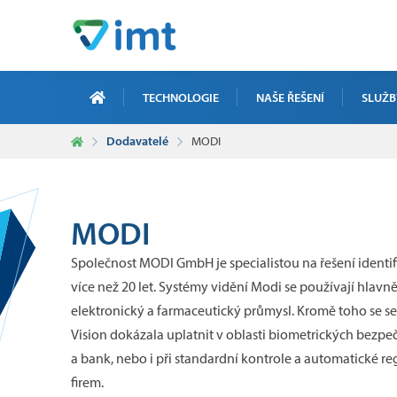
TECHNOLOGIE
NAŠE ŘEŠENÍ
SLUŽB
Dodavatelé
MODI
ZAKÁZKO
ELEKTRO
ICT ZAK
MODI
SERVIS,
Společnost MODI GmbH je specialistou na řešení identifi
více než 20 let. Systémy vidění Modi se používají hlavně
ZAKÁZKO
elektronický a farmaceutický průmysl. Kromě toho se s
Vision dokázala uplatnit v oblasti biometrických bezpeč
a bank, nebo i při standardní kontrole a automatické r
firem.