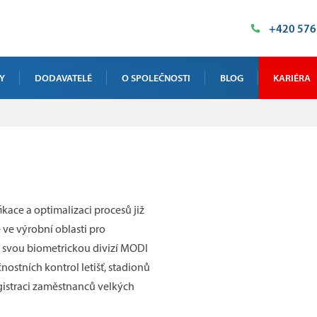
+420 576
Y
DODAVATELÉ
O SPOLEČNOSTI
BLOG
KARIÉRA
VÁ RTG INSPEKCE
NAŠE PROSTORY
NIKY
HISTORIE
ÁZKOVÉ TESTOVÁNÍ
POLITIKA KVALITY
 KALIBRACE A ŠKOLENÍ
kace a optimalizaci procesů již
CERTIFIKÁTY
 ve výrobní oblasti pro
VÁ INSPEKCE VELKÝCH DÍLŮ
e svou biometrickou divizí MODI
PODPORUJEME
nostních kontrol letišť, stadionů
DOTACE
egistraci zaměstnanců velkých