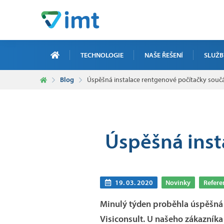
TECHNOLOGIE
NAŠE ŘEŠENÍ
SLUŽB
Blog
Úspěšná instalace rentgenové počítačky souč
ZAKÁZKO
ELEKTRO
ICT ZAK
Úspěšná inst
SERVIS,
ZAKÁZKO
19. 03. 2020
Novinky
Refere
Minulý týden proběhla úspěšná 
Visiconsult. U našeho zákazník