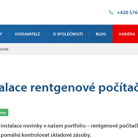
+420 576
Y
DODAVATELÉ
O SPOLEČNOSTI
BLOG
KARIÉRA
ástek
VÁ RTG INSPEKCE
NAŠE PROSTORY
NIKY
HISTORIE
ÁZKOVÉ TESTOVÁNÍ
POLITIKA KVALITY
alace rentgenové počíta
 KALIBRACE A ŠKOLENÍ
CERTIFIKÁTY
VÁ INSPEKCE VELKÝCH DÍLŮ
PODPORUJEME
nce
DOTACE
instalace novinky v našem portfoliu – rentgenové počítač
a pomáhá kontrolovat skladové zásoby.