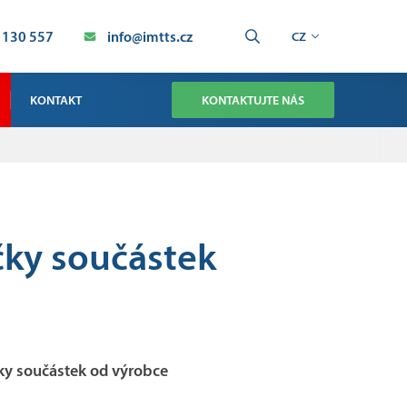
 130 557
info@imtts.cz
CZ
KONTAKT
KONTAKTUJTE NÁS
OBCHOD
SERVIS TECHNOLOGIE SMT
SERVIS PRŮMYSLOVÁ AUTOMATIZACE
čky součástek
VÝROBA
ky součástek od výrobce