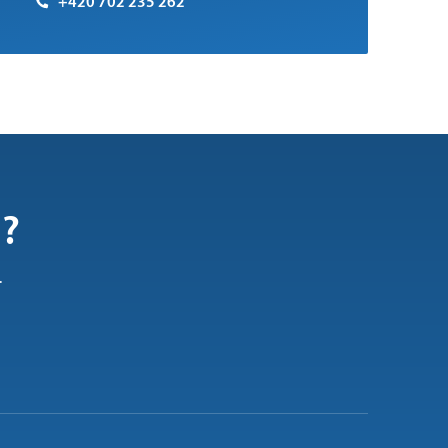
+420 702 235 262
i?
.