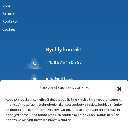
Blog
Kariéra
Kontakty
Cookies
Rychlý kontakt
+420 576 130 557
info@imtts.cz
Spravovat souhlas s cookies
Kpt. Macha 1371
Abychom poskytli co nejlepší služby, používáme k ukládání a/nebo přístupu k
Valašské Meziříčí, 757 01
informacím o zařízení, technologie jako jsou soubory cookies. Souhlas s těmito
technologiemi nám umožní zpracovávat údaje, jako je chování při procházení
nebo jedinečná ID na tomto webu. Nesouhlas nebo odvolání souhlasu může
nepříznivě ovlivnit určité vlastnosti a funkce.