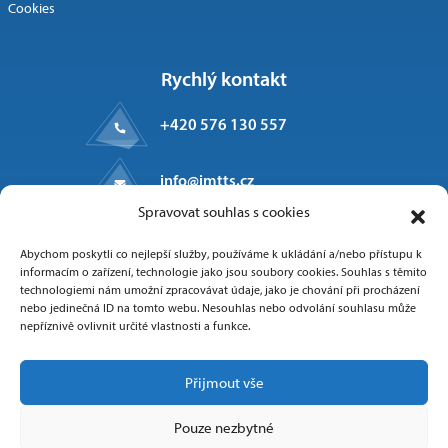
Cookies
Rychlý kontakt
+420 576 130 557
info@imtts.cz
Spravovat souhlas s cookies
Kpt. Macha 1371
Abychom poskytli co nejlepší služby, používáme k ukládání a/nebo přístupu k
Valašské Meziříčí, 757 01
informacím o zařízení, technologie jako jsou soubory cookies. Souhlas s těmito
technologiemi nám umožní zpracovávat údaje, jako je chování při procházení
nebo jedinečná ID na tomto webu. Nesouhlas nebo odvolání souhlasu může
nepříznivě ovlivnit určité vlastnosti a funkce.
Sledujte nás
Přijmout vše
Pouze nezbytné