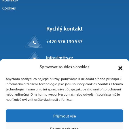
Kontakty
Cookies
Rychlý kontakt
+420 576 130 557
info@imtts.cz
Spravovat souhlas s cookies
Kpt. Macha 1371
Abychom poskytli co nejlepší služby, používáme k ukládání a/nebo přístupu k
Valašské Meziříčí, 757 01
informacím o zařízení, technologie jako jsou soubory cookies. Souhlas s těmito
technologiemi nám umožní zpracovávat údaje, jako je chování při procházení
nebo jedinečná ID na tomto webu. Nesouhlas nebo odvolání souhlasu může
nepříznivě ovlivnit určité vlastnosti a funkce.
Sledujte nás
Přijmout vše
Pouze nezbytné