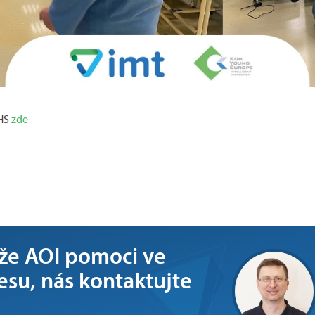
UHS
zde
ůže AOI pomoci ve
su, nás kontaktujte