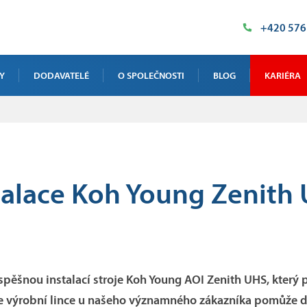
+420 576
Y
DODAVATELÉ
O SPOLEČNOSTI
BLOG
KARIÉRA
VÁ RTG INSPEKCE
NAŠE PROSTORY
NIKY
HISTORIE
ÁZKOVÉ TESTOVÁNÍ
POLITIKA KVALITY
talace Koh Young Zenith
 KALIBRACE A ŠKOLENÍ
CERTIFIKÁTY
VÁ INSPEKCE VELKÝCH DÍLŮ
PODPORUJEME
DOTACE
ěšnou instalací stroje Koh Young AOI Zenith UHS, který p
Ve výrobní lince u našeho významného zákazníka pomůže d