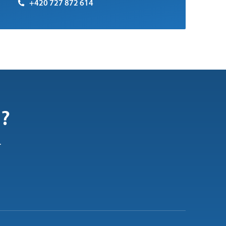
+420 727 872 614
i?
.