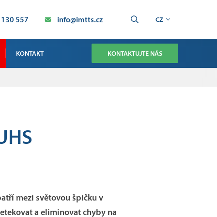
 130 557
info@imtts.cz
CZ
KONTAKT
KONTAKTUJTE NÁS
OBCHOD
SERVIS TECHNOLOGIE SMT
SERVIS PRŮMYSLOVÁ AUTOMATIZACE
 UHS
VÝROBA
atří mezi světovou špičku v
etekovat a eliminovat chyby na