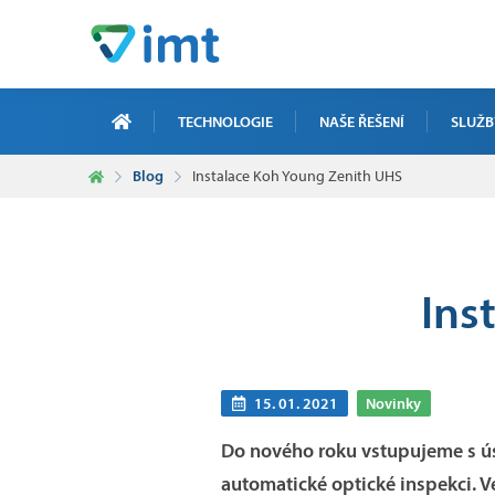
TECHNOLOGIE
NAŠE ŘEŠENÍ
SLUŽB
Blog
Instalace Koh Young Zenith UHS
ZAKÁZKO
ELEKTRO
ICT ZAK
Ins
SERVIS,
ZAKÁZKO
15. 01. 2021
Novinky
Do nového roku vstupujeme s úsp
automatické optické inspekci. 