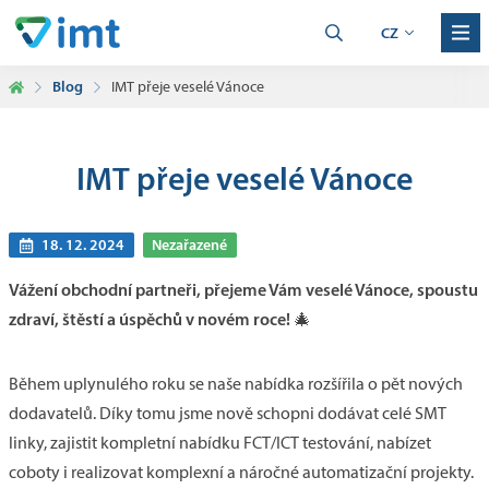
CZ
Blog
IMT přeje veselé Vánoce
IMT přeje veselé Vánoce
18. 12. 2024
Nezařazené
Vážení obchodní partneři, přejeme Vám veselé Vánoce, spoustu
zdraví, štěstí a úspěchů v novém roce!
🎄
Během uplynulého roku se naše nabídka rozšířila o pět nových
dodavatelů. Díky tomu jsme nově schopni dodávat celé SMT
linky, zajistit kompletní nabídku FCT/ICT testování, nabízet
coboty i realizovat komplexní a náročné automatizační projekty.