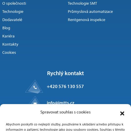
O společnosti
Technologie SMT
Technologie
Průmyslová automatizace
Dodavatelé
Rentgenová inspekce
Blog
Kariéra
Kontakty
Cookies
Rychlý kontakt
+420 576 130 557
info@imtts.cz
Spravovat souhlas s cookies
Kpt. Macha 1371
Abychom poskytli co nejlepší služby, používáme k ukládání a/nebo přístupu k
Valašské Meziříčí, 757 01
informacím o zařízení, technologie jako jsou soubory cookies. Souhlas s těmito