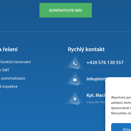
KONTAKTUJTE NÁS
 řešení
Rychlý kontakt
a funkční testování
+420 576 130 557
e SMT
 automatizace
info@imtts.cz
 inspekce
Kpt. Macha 1371
Abychom posk
Valašské Meziříčí, 757 01
zařízení, te
zpracovávat 
Nesouhlas ne
Přij