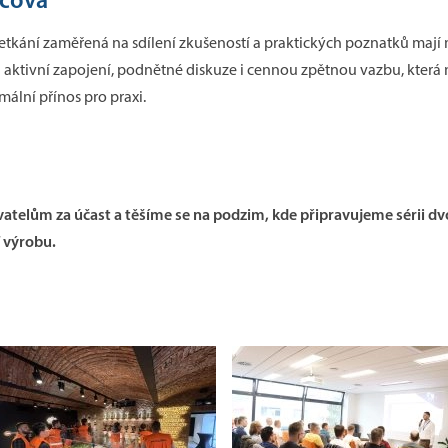
setkání zaměřená na sdílení zkušeností a praktických poznatků maj
aktivní zapojení, podnětné diskuze i cennou zpětnou vazbu, která
ální přínos pro praxi.
telům za účast a těšíme se na podzim, kde připravujeme sérii d
 výrobu.