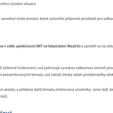
rétní výrobní situace.
samotné místo konání, které vytvořilo příjemné prostředí pro odbor
na v sídle společnosti IMT ve Valašském Meziříčí
a zaměřil se na obl
íků výborné hodnocení, což potvrzuje vysokou odbornou úroveň pro
mi prezentovanými tématy, což odráží široký záběr problematiky elek
 ukázky a přidáme další témata zmiňovaná účastníky. Jsme rádi, že v
níků.
íčová