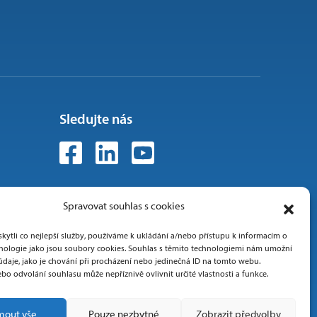
Sledujte nás
Spravovat souhlas s cookies
ytli co nejlepší služby, používáme k ukládání a/nebo přístupu k informacím o
chnologie jako jsou soubory cookies. Souhlas s těmito technologiemi nám umožní
údaje, jako je chování při procházení nebo jedinečná ID na tomto webu.
bo odvolání souhlasu může nepříznivě ovlivnit určité vlastnosti a funkce.
mout vše
Pouze nezbytné
Zobrazit předvolby