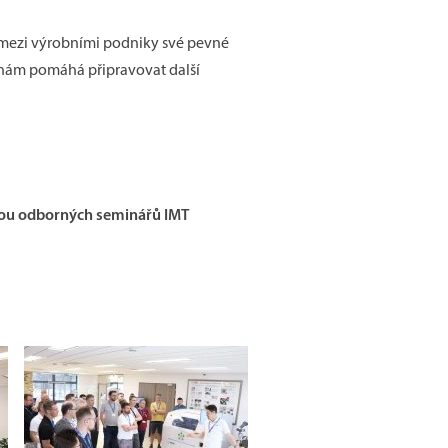
í mezi výrobními podniky své pevné
 nám pomáhá připravovat další
vou odborných seminářů IMT