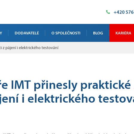
+420 576
Y
DODAVATELÉ
O SPOLEČNOSTI
BLOG
KARIÉRA
 z pájení i elektrického testování
VÁ RTG INSPEKCE
NAŠE PROSTORY
NIKY
HISTORIE
ÁZKOVÉ TESTOVÁNÍ
POLITIKA KVALITY
e IMT přinesly praktické 
 KALIBRACE A ŠKOLENÍ
CERTIFIKÁTY
jení i elektrického testov
VÁ INSPEKCE VELKÝCH DÍLŮ
PODPORUJEME
DOTACE