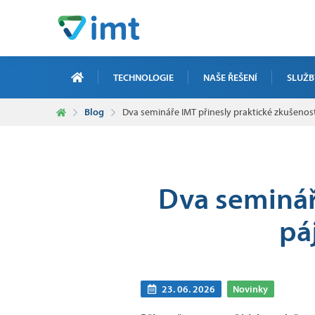
TECHNOLOGIE
NAŠE ŘEŠENÍ
SLUŽB
Blog
Dva semináře IMT přinesly praktické zkušenosti
ZAKÁZKO
ELEKTRO
ICT ZAK
Dva seminář
SERVIS,
pá
ZAKÁZKO
23. 06. 2026
Novinky