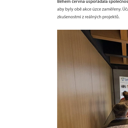
Během června uspořádala společnost
aby byly obě akce úzce zaměřeny. Úča
zkušenostmi z reálných projektů.