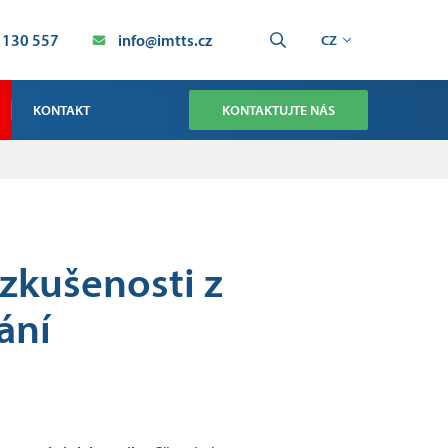
 130 557
info@imtts.cz
CZ
KONTAKT
KONTAKTUJTE NÁS
OBCHOD
SERVIS TECHNOLOGIE SMT
SERVIS PRŮMYSLOVÁ AUTOMATIZACE
zkušenosti z
VÝROBA
ání