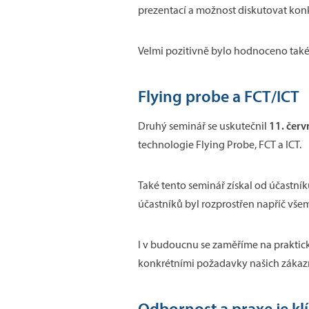
prezentací a možnost diskutovat konk
Velmi pozitivně bylo hodnoceno také 
Flying probe a FCT/ICT
11. červ
Druhý seminář se uskutečnil
technologie Flying Probe, FCT a ICT.
Také tento seminář získal od účastn
účastníků byl rozprostřen napříč vše
I v budoucnu se zaměříme na praktické
konkrétními požadavky našich zákaz
Odbornost a praxe je kl