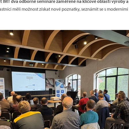
 IMT dva odborné semináře zaměřené na klíčové oblasti výroby a 
stníci měli možnost získat nové poznatky, seznámit se s moderními