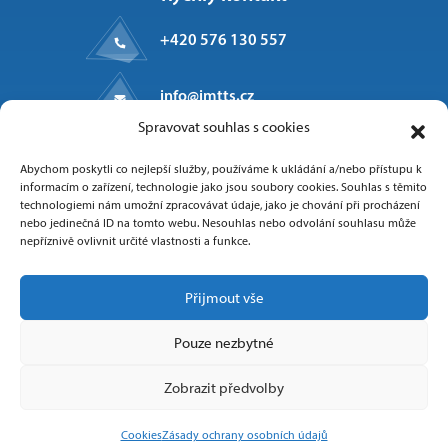
+420 576 130 557
info@imtts.cz
Spravovat souhlas s cookies
Kpt. Macha 1371
Abychom poskytli co nejlepší služby, používáme k ukládání a/nebo přístupu k
Valašské Meziříčí, 757 01
informacím o zařízení, technologie jako jsou soubory cookies. Souhlas s těmito
technologiemi nám umožní zpracovávat údaje, jako je chování při procházení
nebo jedinečná ID na tomto webu. Nesouhlas nebo odvolání souhlasu může
nepříznivě ovlivnit určité vlastnosti a funkce.
Sledujte nás
Přijmout vše
Pouze nezbytné
Zobrazit předvolby
Copyright 2025 IMT Technologies & Solutions
Cookies
Zásady ochrany osobních údajů