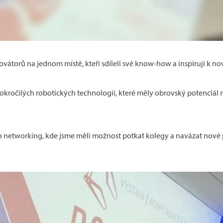
inovátorů na jednom místě, kteří sdíleli své know-how a inspirují k
kročilých robotických technologií, které měly obrovský potenciál ne
o networking, kde jsme měli možnost potkat kolegy a navázat nové p