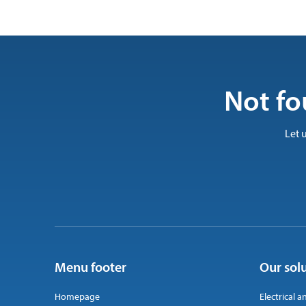
Not fo
Let 
Menu footer
Our sol
Homepage
Electrical a