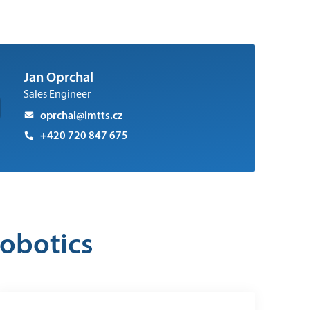
Jan Oprchal
Sales Engineer
oprchal@imtts.cz
+420 720 847 675
obotics