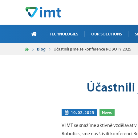
TECHNOLOGIES
OUR SOLUTIONS
S
Blog
Účastnili jsme se konference ROBOTY 2025
X-R
ICT
MAI
Účastnil
TRA
NDT
10. 02. 2025
News
V IMT se snažíme aktivně vzdělávat v
Robotics jsme navštívili konferenci R