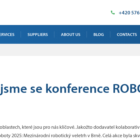
+420 576
ERVICES
SUPPLIERS
ABOUT US
BLOG
CONTACTS
AY TEST SERVICE
OUR PREMISES
SALES DEPAR
 TEST SERVICE
MILESTONES
SUPPLIED TE
NTENANCE, CALIBRATION AND
CERTIFICATES
INDUSTRIAL 
i jsme se konference RO
INING
IMT PRODUCT
 TEST SERVICE
 oblastech, které jsou pro nás klíčové. Jakožto dodavatel kolaborat
oboty 2025: Mezinárodní robotický veletrh v Brně. Celá akce byla sk