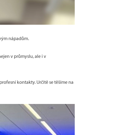
 novým nápadům.
jen v průmyslu, ale i v
rofesní kontakty. Určitě se těšíme na