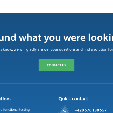
und what you were looki
us know, we will gladly answer your questions and find a solution for
CONTACT US
utions
Quick contact
nd functional testing
+420 576 130 557